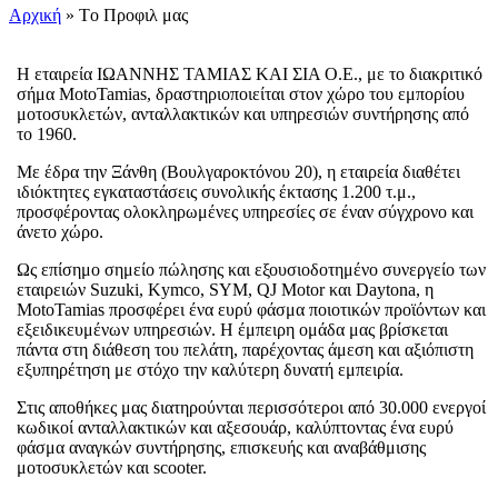
Αρχική
»
Tο Προφιλ μας
Η εταιρεία ΙΩΑΝΝΗΣ ΤΑΜΙΑΣ ΚΑΙ ΣΙΑ Ο.Ε., με το διακριτικό
σήμα MotoTamias, δραστηριοποιείται στον χώρο του εμπορίου
μοτοσυκλετών, ανταλλακτικών και υπηρεσιών συντήρησης από
το 1960.
Με έδρα την Ξάνθη (Βουλγαροκτόνου 20), η εταιρεία διαθέτει
ιδιόκτητες εγκαταστάσεις συνολικής έκτασης 1.200 τ.μ.,
προσφέροντας ολοκληρωμένες υπηρεσίες σε έναν σύγχρονο και
άνετο χώρο.
Ως επίσημο σημείο πώλησης και εξουσιοδοτημένο συνεργείο των
εταιρειών Suzuki, Kymco, SYM, QJ Motor και Daytona, η
MotoTamias προσφέρει ένα ευρύ φάσμα ποιοτικών προϊόντων και
εξειδικευμένων υπηρεσιών. Η έμπειρη ομάδα μας βρίσκεται
πάντα στη διάθεση του πελάτη, παρέχοντας άμεση και αξιόπιστη
εξυπηρέτηση με στόχο την καλύτερη δυνατή εμπειρία.
Στις αποθήκες μας διατηρούνται περισσότεροι από 30.000 ενεργοί
κωδικοί ανταλλακτικών και αξεσουάρ, καλύπτοντας ένα ευρύ
φάσμα αναγκών συντήρησης, επισκευής και αναβάθμισης
μοτοσυκλετών και scooter.