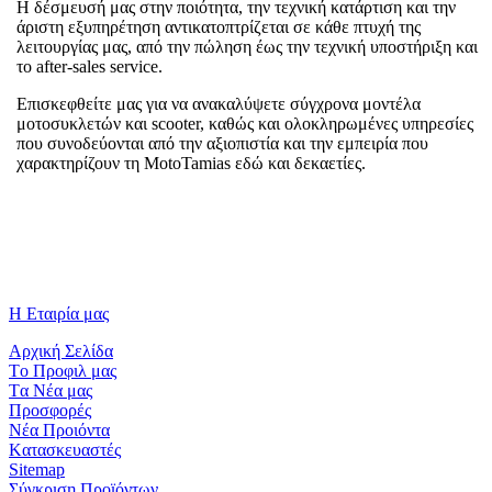
Η δέσμευσή μας στην ποιότητα, την τεχνική κατάρτιση και την
άριστη εξυπηρέτηση αντικατοπτρίζεται σε κάθε πτυχή της
λειτουργίας μας, από την πώληση έως την τεχνική υποστήριξη και
το after-sales service.
Επισκεφθείτε μας για να ανακαλύψετε σύγχρονα μοντέλα
μοτοσυκλετών και scooter, καθώς και ολοκληρωμένες υπηρεσίες
που συνοδεύονται από την αξιοπιστία και την εμπειρία που
χαρακτηρίζουν τη MotoTamias εδώ και δεκαετίες.
Η Εταιρία μας
Aρχική Σελίδα
Tο Προφιλ μας
Tα Νέα μας
Προσφορές
Νέα Προιόντα
Kατασκευαστές
Sitemap
Σύγκριση Προϊόντων