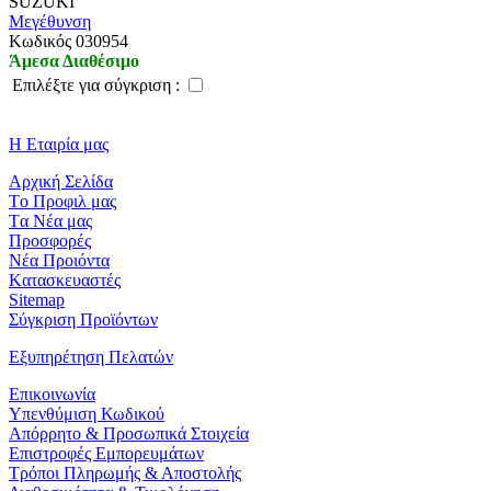
SUZUKI
Μεγέθυνση
Kωδικός 030954
Άμεσα Διαθέσιμο
Eπιλέξτε για σύγκριση :
Η Εταιρία μας
Aρχική Σελίδα
Tο Προφιλ μας
Tα Νέα μας
Προσφορές
Νέα Προιόντα
Kατασκευαστές
Sitemap
Σύγκριση Προϊόντων
Εξυπηρέτηση Πελατών
Eπικοινωνία
Yπενθύμιση Κωδικού
Απόρρητο & Προσωπικά Στοιχεία
Επιστροφές Εμπορευμάτων
Τρόποι Πληρωμής & Αποστολής