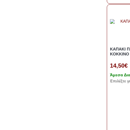
ΚΑΠΑΚΙ Π
KOKKINO
14,50€
Άμεσα Δι
Eπιλέξτε γ