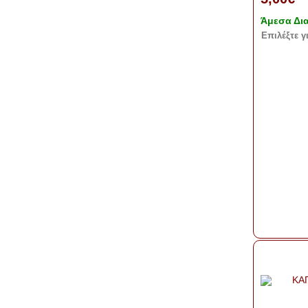
Άμεσα Δι
Eπιλέξτε γ